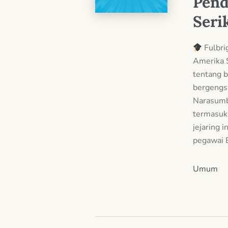
Pend
Seri
Fulbri
Amerika 
tentang b
bergengsi
Narasumb
termasuk
jejaring 
pegawai
Umum