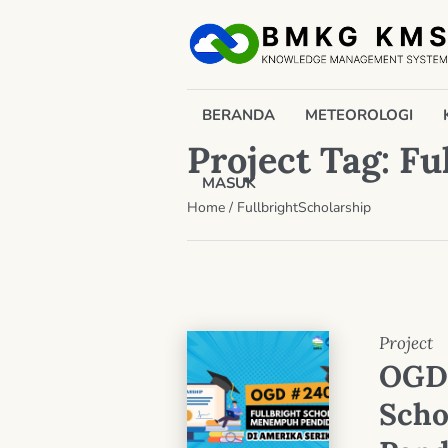
BERANDA
METEOROLOGI
Project Tag:
Fu
MASUK
Home
/
FullbrightScholarship
Project
OGD 
Scho