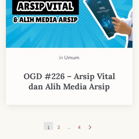
in
Umum
OGD #226 – Arsip Vital
dan Alih Media Arsip
2
…
4
1