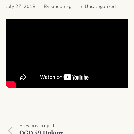
July 27, 2018
By
kmsbmkg
In
Uncategorized
Previous
project
OGD 59 Hukum