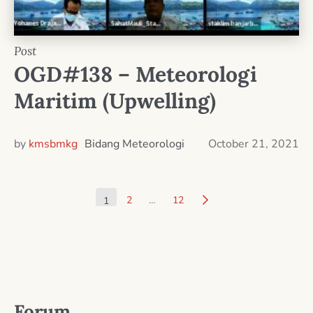
Post
OGD#138 – Meteorologi
Maritim (Upwelling)
by
kmsbmkg
Bidang Meteorologi
October 21, 2021
2
…
12
1
Forum