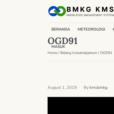
BERANDA
METEOROLOGI
OGD91
MASUK
Home
/
Bidang Inskalrekjarkom
/
OGD91
August 1, 2019
By
kmsbmkg