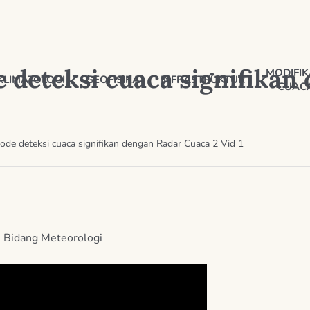
deteksi cuaca signifikan
MODIFIK
KLIMATOLOGI
GEOFISIKA
INFRASTRUKTUR
CUAC
de deteksi cuaca signifikan dengan Radar Cuaca 2 Vid 1
n
Bidang Meteorologi