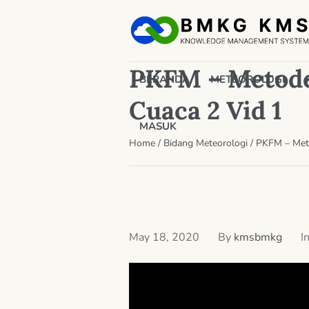
PKFM – Metode 
BERANDA
METEOROLOGI
Cuaca 2 Vid 1
MASUK
Home
/
Bidang Meteorologi
/
PKFM – Meto
May 18, 2020
By
kmsbmkg
I