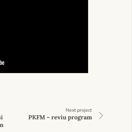
Next
project
i
PKFM – reviu program
an