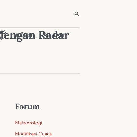
 dengan Radar
ASI
ILEARN
LAIN-LAIN
A
Forum
Meteorologi
Modifikasi Cuaca