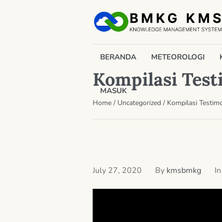
BERANDA
METEOROLOGI
Kompilasi Tes
MASUK
Home
/
Uncategorized
/
Kompilasi Testi
July 27, 2020
By
kmsbmkg
I