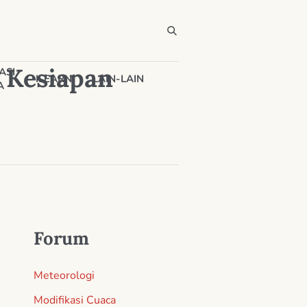
 Kesiapan
ASI
ILEARN
LAIN-LAIN
A
Forum
Meteorologi
Modifikasi Cuaca