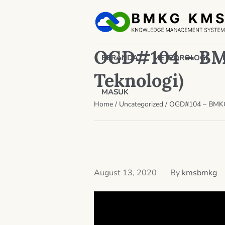
OGD#104 – BMK
BERANDA
METEOROLOGI
Teknologi)
MASUK
Home
/
Uncategorized
/
OGD#104 – BMKG 
August 13, 2020
By
kmsbmkg