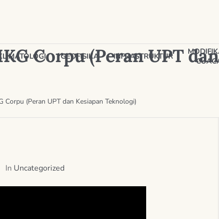
G Corpu (Peran UPT dan
MODIFIK
KLIMATOLOGI
GEOFISIKA
INFRASTRUKTUR
CUAC
Corpu (Peran UPT dan Kesiapan Teknologi)
In
Uncategorized