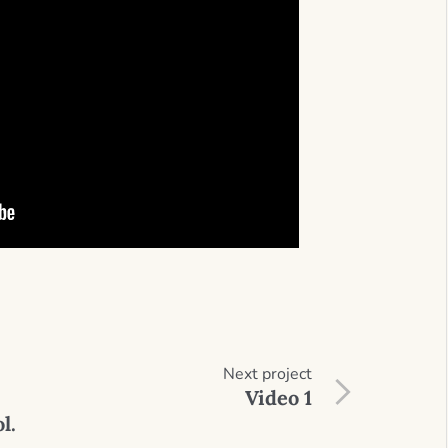
Next
project
Video 1
l.