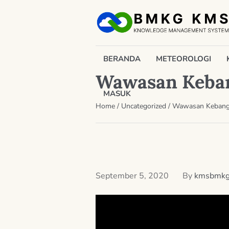
BERANDA
METEOROLOGI
Wawasan Kebang
MASUK
Home
/
Uncategorized
/
Wawasan Kebangsa
September 5, 2020
By
kmsbmk