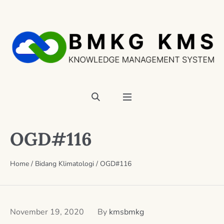
OGD#116
Home
/
Bidang Klimatologi
/
OGD#116
November 19, 2020
By
kmsbmkg