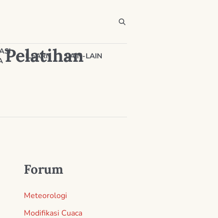
 Pelatihan
ASI
ILEARN
LAIN-LAIN
A
Forum
Meteorologi
Modifikasi Cuaca