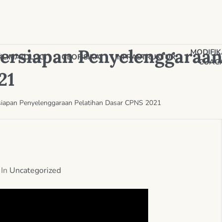
ersiapan Penyelenggaraan
MODIFIK
KLIMATOLOGI
GEOFISIKA
INFRASTRUKTUR
CUAC
21
siapan Penyelenggaraan Pelatihan Dasar CPNS 2021
In
Uncategorized