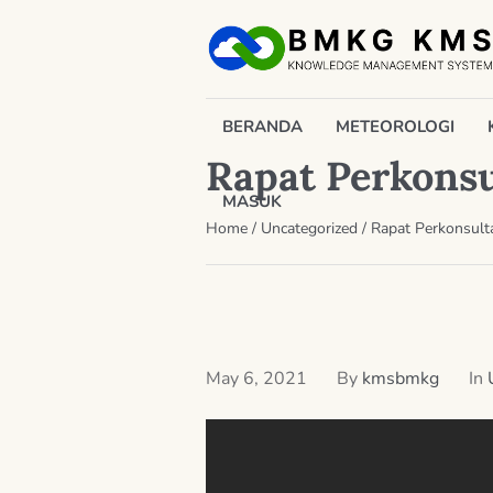
BERANDA
METEOROLOGI
Rapat Perkonsu
MASUK
Home
/
Uncategorized
/
Rapat Perkonsulta
May 6, 2021
By
kmsbmkg
In