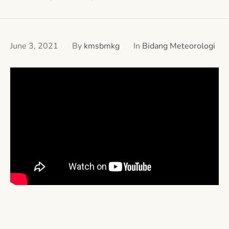
June 3, 2021
By
kmsbmkg
In
Bidang Meteorologi