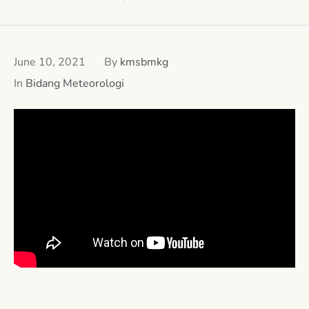
June 10, 2021
By
kmsbmkg
In
Bidang Meteorologi