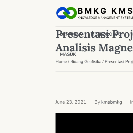
Presentasi Proj
BERANDA
METEOROLOGI
Analisis Magn
MASUK
Home
/
Bidang Geofisika
/
Presentasi Pro
June 23, 2021
By
kmsbmkg
I