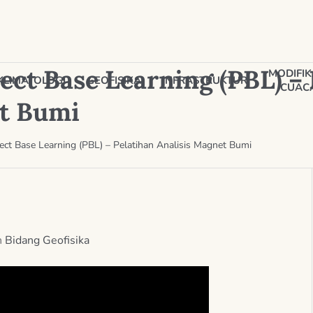
ect Base Learning (PBL) –
MODIFIK
KLIMATOLOGI
GEOFISIKA
INFRASTRUKTUR
CUAC
et Bumi
ject Base Learning (PBL) – Pelatihan Analisis Magnet Bumi
n
Bidang Geofisika