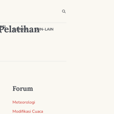
 Pelatihan
ASI
ILEARN
LAIN-LAIN
A
Forum
Meteorologi
Modifikasi Cuaca