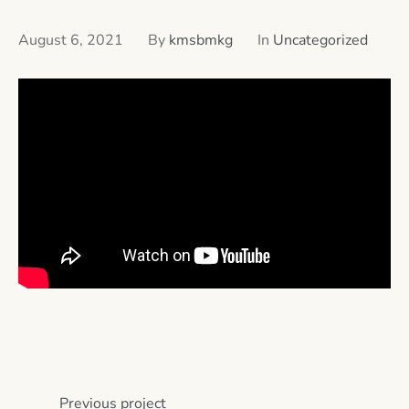
August 6, 2021
By
kmsbmkg
In
Uncategorized
Previous
project