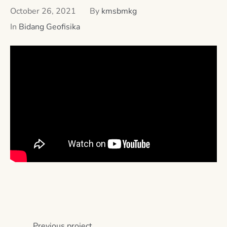
October 26, 2021
By
kmsbmkg
In
Bidang Geofisika
Previous
project