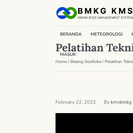
BERANDA
METEOROLOGI
Pelatihan Tekn
MASUK
Home
/
Bidang Geofisika
/
Pelatihan Tekn
February 22, 2022
By
kmsbmkg