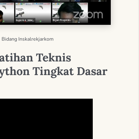
n
Bidang Inskalrekjarkom
latihan Teknis
thon Tingkat Dasar