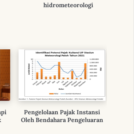
hidrometeorologi
mpi
Pengelolaan Pajak Instansi
“Belan
k
Oleh Bendahara Pengeluaran
Anal
Kredi