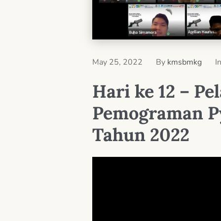
May 25, 2022
By
kmsbmkg
I
Hari ke 12 – Pe
Pemograman Py
Tahun 2022