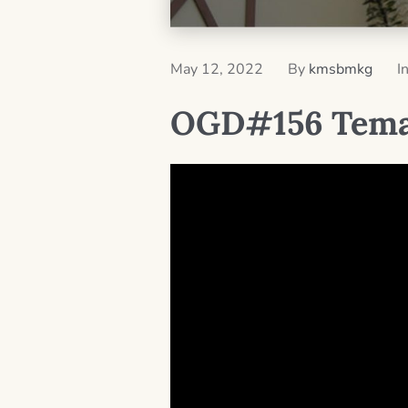
May 12, 2022
By
kmsbmkg
I
OGD#156 Tema 