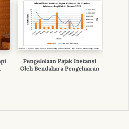
mpi
Pengelolaan Pajak Instansi
“Belan
k
Oleh Bendahara Pengeluaran
Anal
Kredi
Stasiu