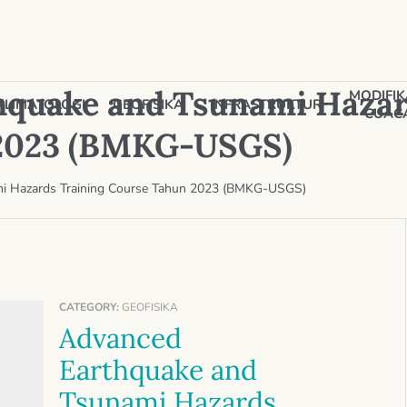
hquake and Tsunami Hazar
MODIFIK
KLIMATOLOGI
GEOFISIKA
INFRASTRUKTUR
CUAC
 2023 (BMKG-USGS)
i Hazards Training Course Tahun 2023 (BMKG-USGS)
CATEGORY:
GEOFISIKA
Advanced
Earthquake and
Tsunami Hazards