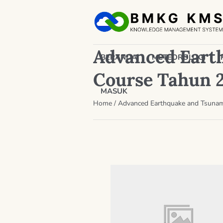
Advanced Eart
BERANDA
METEOROLOGI
Course Tahun
MASUK
Home
/
Advanced Earthquake and Tsunam