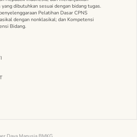
yang dibutuhkan sesuai dengan bidang tugas.
i penyelenggaraan Pelatihan Dasar CPNS
asikal dengan nonklasikal; dan Kompetensi
ensi Bidang.
I
ST
er Daya Manusia BMKG