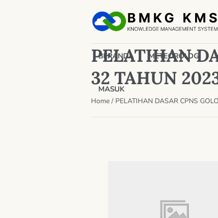
PELATIHAN D
BERANDA
METEOROLOGI
32 TAHUN 202
MASUK
Home
/
PELATIHAN DASAR CPNS GOLO