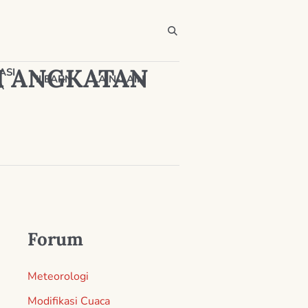
I ANGKATAN
ASI
ILEARN
LAIN-LAIN
A
Forum
Meteorologi
Modifikasi Cuaca