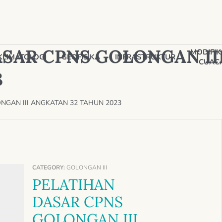
ASAR CPNS GOLONGAN II
MODIFIK
KLIMATOLOGI
GEOFISIKA
INFRASTRUKTUR
CUAC
3
NGAN III ANGKATAN 32 TAHUN 2023
CATEGORY:
GOLONGAN III
PELATIHAN
DASAR CPNS
GOLONGAN III