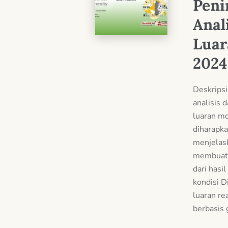
Pen
Anal
Luar
2024
Deskripsi
analisis 
luaran m
diharapka
menjelask
membuat 
dari hasi
kondisi D
luaran re
berbasis g