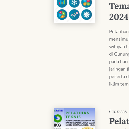
Tema
2024
Pelatiha
mensimula
wilayah 
di Gunung
pada hari
jaringan (
peserta d
iklim tema
Courses
Pela