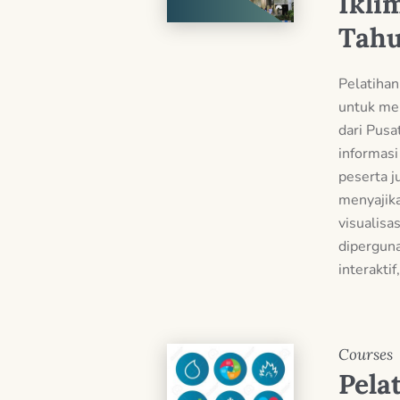
Ikli
Tahu
Pelatiha
untuk me
dari Pusa
informasi
peserta j
menyajika
visualisa
diperguna
interaktif
Courses
Pela