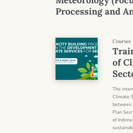
Meteorology (Focu
Processing and An
Courses
Trai
of C
Sect
The inter
Climate S
between 
Plan Secr
of Indone
sustainab