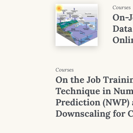
Courses
On-J
Data
Onli
Courses
On the Job Traini
Technique in Num
Prediction (NWP) a
Downscaling for C