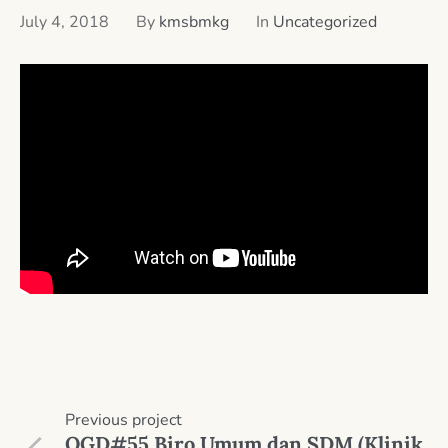
July 4, 2018
By
kmsbmkg
In
Uncategorized
Previous
project
OGD#55 Biro Umum dan SDM (Klinik