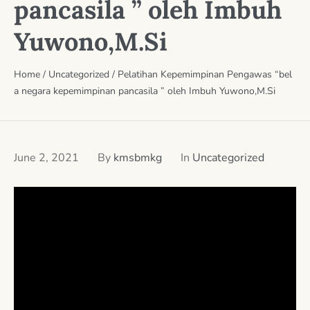
pancasila ” oleh Imbuh
Yuwono,M.Si
Home
/
Uncategorized
/
Pelatihan Kepemimpinan Pengawas “bel
a negara kepemimpinan pancasila ” oleh Imbuh Yuwono,M.Si
June 2, 2021
By
kmsbmkg
In
Uncategorized